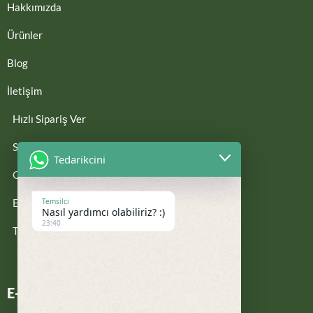
Hakkımızda
Ürünler
Blog
İletişim
Hızlı Sipariş Ver
Sıkça Sorulan Sorular
Tedarikcini
Gizlilik Politikası
Temsilci
E-KATALOG
Nasıl yardımcı olabiliriz? :)
23:40
Teklif İste
E-Bültene Kayıt Ol