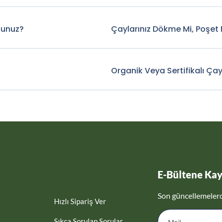
sunuz?
Çaylarınız Dökme Mi, Poşet 
Organik Veya Sertifikalı Çay
E-Bültene Kay
Son güncellemeler
Hızlı Sipariş Ver
Sıkça Sorulan Sorular