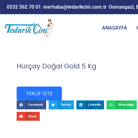
0532 562 70 01
merhaba@tedarikcini.com.tr
Osmangazi, 
ANASAYFA
Hürçay Doğal Gold 5 Kg
TEKLİF İSTE
Facebook
Twitter
LinkedIn
WhatsApp
Email