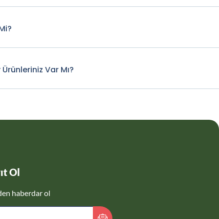
Mi?
 Ürünleriniz Var Mı?
ıt Ol
den haberdar ol