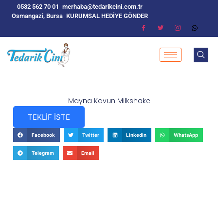
0532 562 70 01
merhaba@tedarikcini.com.tr
Osmangazi, Bursa
KURUMSAL HEDİYE GÖNDER
Mayna Kavun Milkshake
TEKLİF İSTE
Facebook
Twitter
LinkedIn
WhatsApp
Telegram
Email