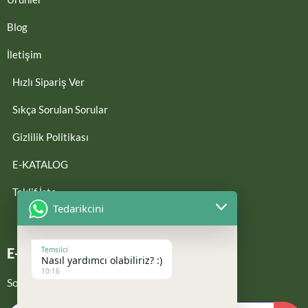
Blog
İletişim
Hızlı Sipariş Ver
Sıkça Sorulan Sorular
Gizlilik Politikası
E-KATALOG
Teklif İste
Tedarikcini
Temsilci
E-Bültene Kayıt Ol
Nasıl yardımcı olabiliriz? :)
10:16
Son güncellemelerden haberdar ol