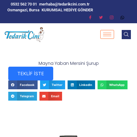
0532 562 70 01
merhaba@tedarikcini.com.tr
Osmangazi, Bursa
KURUMSAL HEDİYE GÖNDER
Mayna Yaban Mersini Şurup
TEKLİF İSTE
Facebook
Twitter
LinkedIn
WhatsApp
Telegram
Email