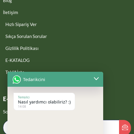
Blog
İletişim
Hızlı Sipariş Ver
Sıkça Sorulan Sorular
Gizlilik Politikası
E-KATALOG
Teklif İste
Tedarikcini
Temsilci
E-Bültene Kayıt Ol
Nasıl yardımcı olabiliriz? :)
14:08
Son güncellemelerden haberdar ol