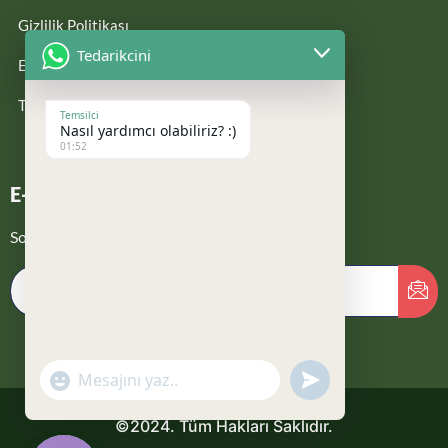
Gizlilik Politikası
Tedarikcini
E-KATALOG
Teklif İste
Temsilci
Nasıl yardımcı olabiliriz? :)
01:52
E-Bültene Kayıt Ol
Son güncellemelerden haberdar ol
undefined
"+chaty_settings.lang.emoji_picker+"
WhatsApp
Message
©2024. Tüm Hakları Saklıdır.