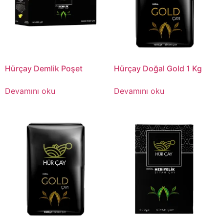
Hürçay Demlik Poşet
Hürçay Doğal Gold 1 Kg
Devamını oku
Devamını oku