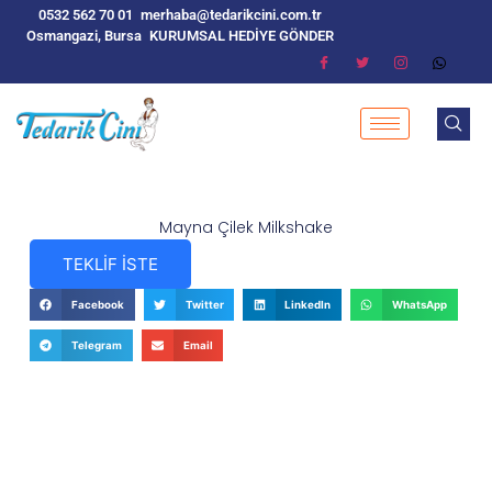
0532 562 70 01
merhaba@tedarikcini.com.tr
Osmangazi, Bursa
KURUMSAL HEDİYE GÖNDER
Mayna Çilek Milkshake
TEKLİF İSTE
Facebook
Twitter
LinkedIn
WhatsApp
Telegram
Email