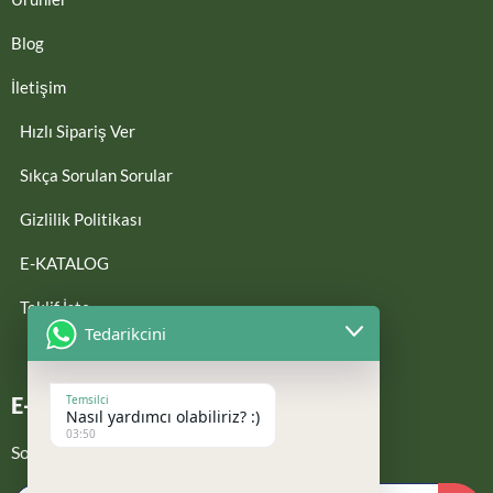
Blog
İletişim
Hızlı Sipariş Ver
Sıkça Sorulan Sorular
Gizlilik Politikası
E-KATALOG
Teklif İste
Tedarikcini
Temsilci
E-Bültene Kayıt Ol
Nasıl yardımcı olabiliriz? :)
03:50
Son güncellemelerden haberdar ol