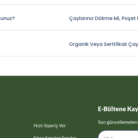
sunuz?
Çaylarınız Dökme Mi, Poşet 
Organik Veya Sertifikalı Çay
E-Bültene Kay
Son güncellemeler
Hızlı Sipariş Ver
Sıkça Sorulan Sorular