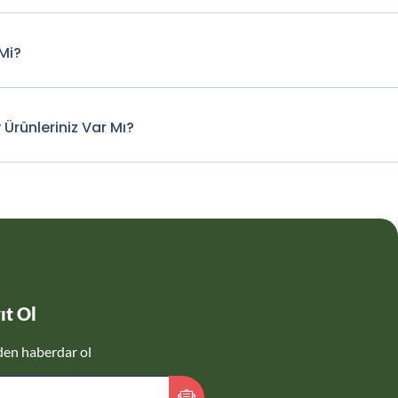
Mi?
 Ürünleriniz Var Mı?
ıt Ol
den haberdar ol