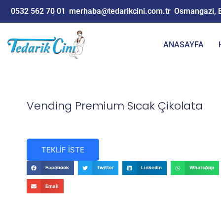
0532 562 70 01
merhaba@tedarikcini.com.tr
Osmangazi, 
ANASAYFA
Vending Premium Sıcak Çikolata
TEKLİF İSTE
Facebook
Twitter
LinkedIn
WhatsApp
Email