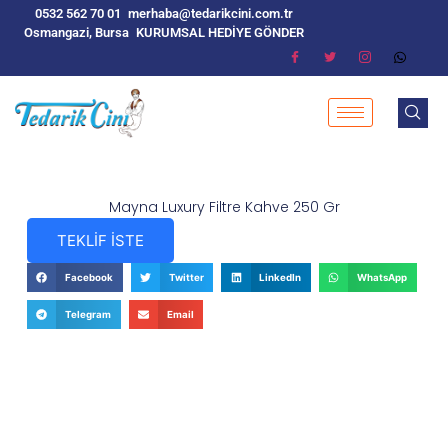
0532 562 70 01
merhaba@tedarikcini.com.tr
Osmangazi, Bursa
KURUMSAL HEDİYE GÖNDER
Mayna Luxury Filtre Kahve 250 Gr
TEKLİF İSTE
Facebook
Twitter
LinkedIn
WhatsApp
Telegram
Email