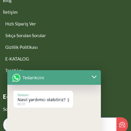
Blog
İletişim
Hızlı Sipariş Ver
Sıkça Sorulan Sorular
Gizlilik Politikası
E-KATALOG
Teklif İste
Tedarikcini
Temsilci
E-Bültene Kayıt Ol
Nasıl yardımcı olabiliriz? :)
05:31
Son güncellemelerden haberdar ol