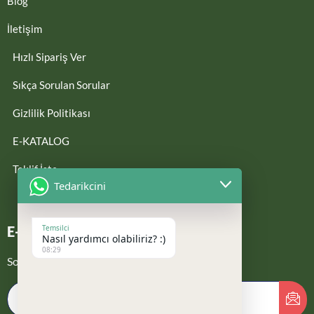
Blog
İletişim
Hızlı Sipariş Ver
Sıkça Sorulan Sorular
Gizlilik Politikası
E-KATALOG
Teklif İste
Tedarikcini
Temsilci
E-Bültene Kayıt Ol
Nasıl yardımcı olabiliriz? :)
08:29
Son güncellemelerden haberdar ol