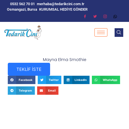
0532 562 70 01
merhaba@tedarikcini.com.tr
Osmangazi, Bursa
KURUMSAL HEDİYE GÖNDER
Mayna Elma Smothie
TEKLİF İSTE
Facebook
Twitter
LinkedIn
WhatsApp
Telegram
Email