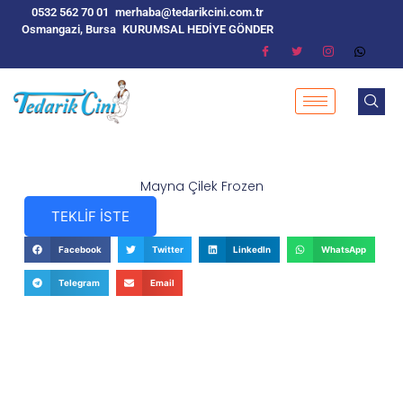
0532 562 70 01
merhaba@tedarikcini.com.tr
Osmangazi, Bursa
KURUMSAL HEDİYE GÖNDER
Mayna Çilek Frozen
TEKLİF İSTE
Facebook
Twitter
LinkedIn
WhatsApp
Telegram
Email