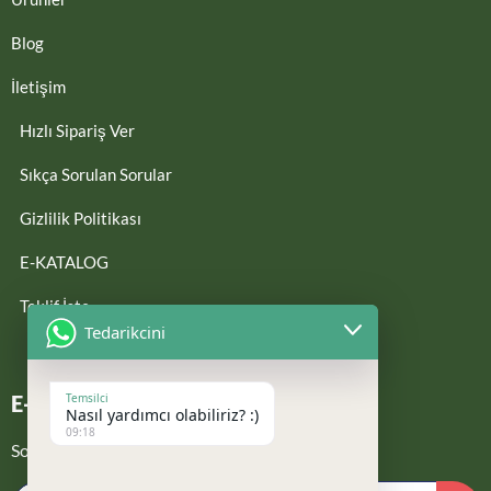
Blog
İletişim
Hızlı Sipariş Ver
Sıkça Sorulan Sorular
Gizlilik Politikası
E-KATALOG
Teklif İste
Tedarikcini
Temsilci
E-Bültene Kayıt Ol
Nasıl yardımcı olabiliriz? :)
09:18
Son güncellemelerden haberdar ol