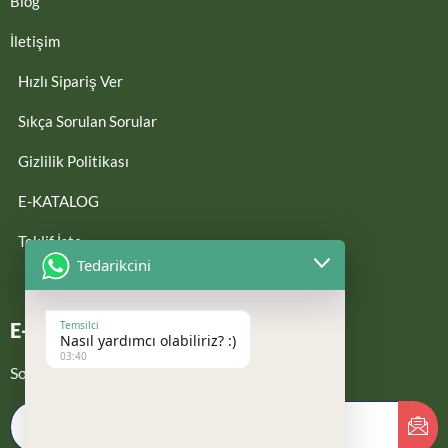
Blog
İletişim
Hızlı Sipariş Ver
Sıkça Sorulan Sorular
Gizlilik Politikası
E-KATALOG
Teklif İste
Tedarikcini
Temsilci
E-Bültene Kayıt Ol
Nasıl yardımcı olabiliriz? :)
03:40
Son güncellemelerden haberdar ol