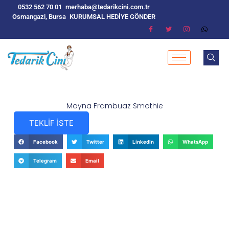
0532 562 70 01
merhaba@tedarikcini.com.tr
Osmangazi, Bursa
KURUMSAL HEDİYE GÖNDER
Mayna Frambuaz Smothie
TEKLİF İSTE
Facebook
Twitter
LinkedIn
WhatsApp
Telegram
Email